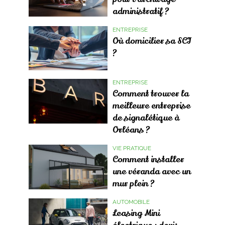
administratif ?
ENTREPRISE
Où domicilier sa SCI
?
ENTREPRISE
Comment trouver la
meilleure entreprise
de signalétique à
Orléans ?
VIE PRATIQUE
Comment installer
une véranda avec un
mur plein ?
AUTOMOBILE
Leasing Mini