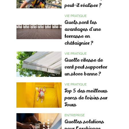
peut-il réaliser ?
VIE PRATIQUE
Quels sont les
avantages d’une
terrasse en
châtaignier ?
VIE PRATIQUE
Quelle vitesse de
vent peut supporter
un store banne ?
VIE PRATIQUE
Top 5 des meilleurs
parcs de loisirs sur
Tours
ENTREPRISE
Quelles solutions
pour l’archivage