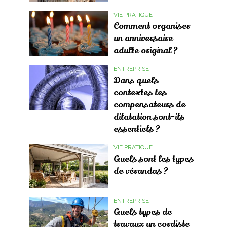
VIE PRATIQUE
Comment organiser
un anniversaire
adulte original ?
ENTREPRISE
Dans quels
contextes les
compensateurs de
dilatation sont-ils
essentiels ?
VIE PRATIQUE
Quels sont les types
de vérandas ?
ENTREPRISE
Quels types de
travaux un cordiste