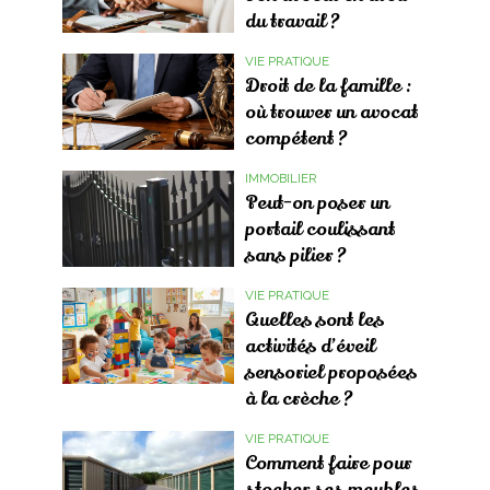
du travail ?
VIE PRATIQUE
Droit de la famille :
où trouver un avocat
compétent ?
IMMOBILIER
Peut-on poser un
portail coulissant
sans pilier ?
VIE PRATIQUE
Quelles sont les
activités d’éveil
sensoriel proposées
à la crèche ?
VIE PRATIQUE
Comment faire pour
stocker ses meubles