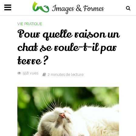
VIE PRATIQUE
Pour quelle raison un
chat se roule-t-il par
terre ?
558 vues
2 minutes de lecture